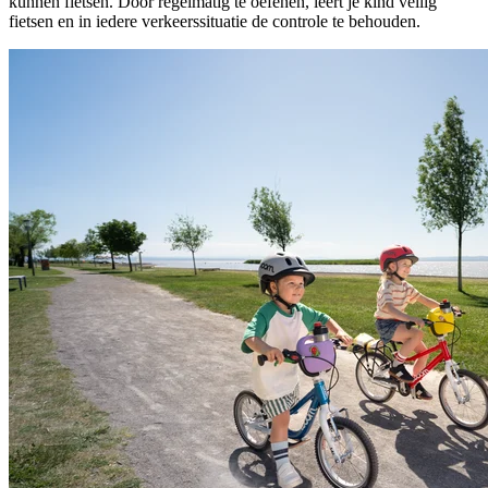
kunnen fietsen. Door regelmatig te oefenen, leert je kind veilig
fietsen en in iedere verkeerssituatie de controle te behouden.