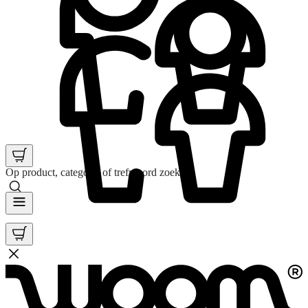
Op product, categorie of trefwoord zoeken