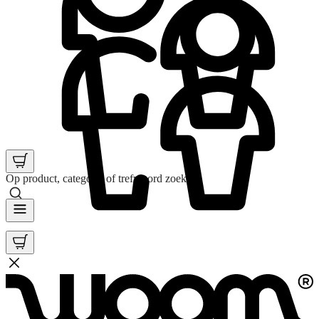
Op product, categorie of trefwoord zoeken