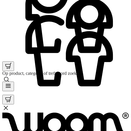
Op product, categorie of trefwoord zoeken