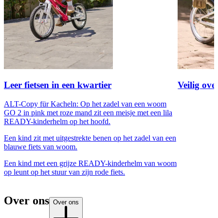
Leer fietsen in een kwartier
Veilig ove
ALT-Copy für Kacheln: Op het zadel van een woom
GO 2 in pink met roze mand zit een meisje met een lila
READY-kinderhelm op het hoofd.
Een kind zit met uitgestrekte benen op het zadel van een
blauwe fiets van woom.
Een kind met een grijze READY-kinderhelm van woom
op leunt op het stuur van zijn rode fiets.
Over ons
Over ons