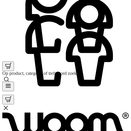
Op product, categorie of trefwoord zoeken