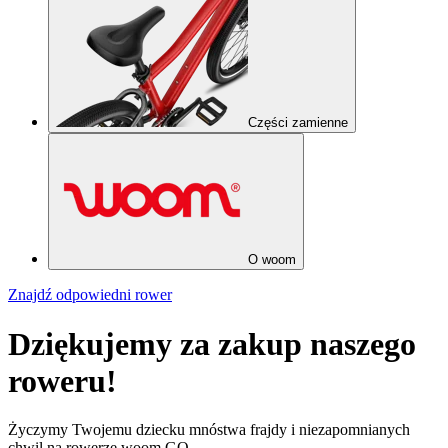
Części zamienne
O woom
Znajdź odpowiedni rower
Dziękujemy za zakup naszego
roweru!
Życzymy Twojemu dziecku mnóstwa frajdy i niezapomnianych
chwil na rowerze woom GO.