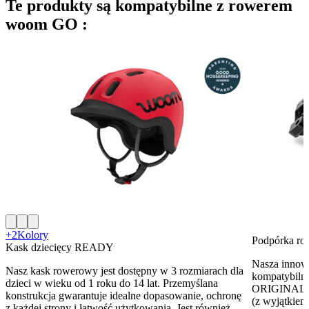
Te produkty są kompatybilne z rowerem
woom GO :
+2
Kolory
Podpórka r
Kask dziecięcy READY
Nasza innow
Nasz kask rowerowy jest dostępny w 3 rozmiarach dla
kompatybiln
dzieci w wieku od 1 roku do 14 lat. Przemyślana
ORIGINAL/
konstrukcja gwarantuje idealne dopasowanie, ochronę
(z wyjątkie
z każdej strony i łatwość użytkowania. Jest również