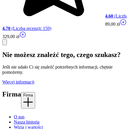
4.60
(Liczba 
89,00 zł
4.70
(Liczba recenzji: 159)
329,00 zł
Nie możesz znaleźć tego, czego szukasz?
Jeśli nie udało Ci się znaleźć potrzebnych informacji, chętnie
pomożemy.
Więcej informacji
Firma
Firma
O nas
Nasza historia
Wizja i wartości