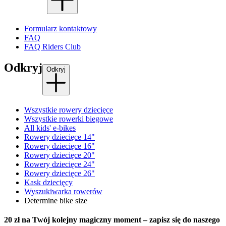
Formularz kontaktowy
FAQ
FAQ Riders Club
Odkryj
Odkryj
Wszystkie rowery dziecięce
Wszystkie rowerki biegowe
All kids' e-bikes
Rowery dziecięce 14"
Rowery dziecięce 16"
Rowery dziecięce 20"
Rowery dziecięce 24"
Rowery dziecięce 26"
Kask dziecięcy
Wyszukiwarka rowerów
Determine bike size
20 zł na Twój kolejny magiczny moment – zapisz się do naszego