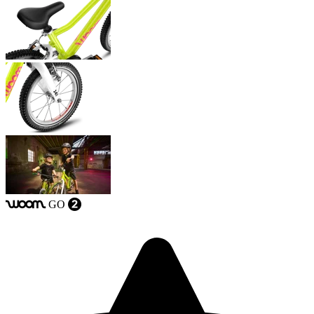
GO
woom
2