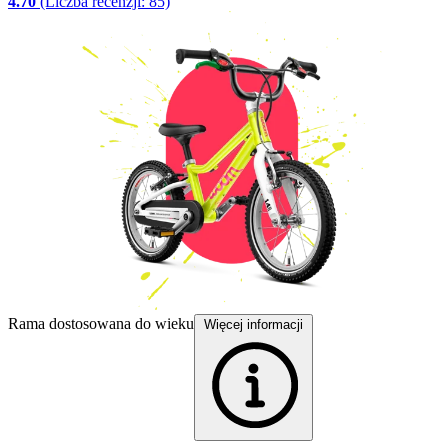
4.70
(Liczba recenzji: 85)
B
Rama dostosowana do wieku
Więcej informacji