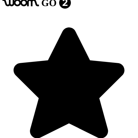
GO
woom
2