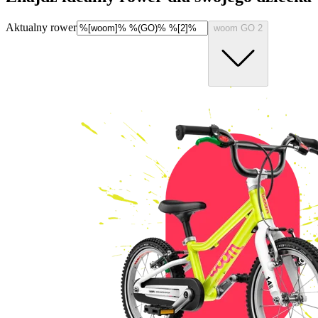
Aktualny rower
woom GO 2