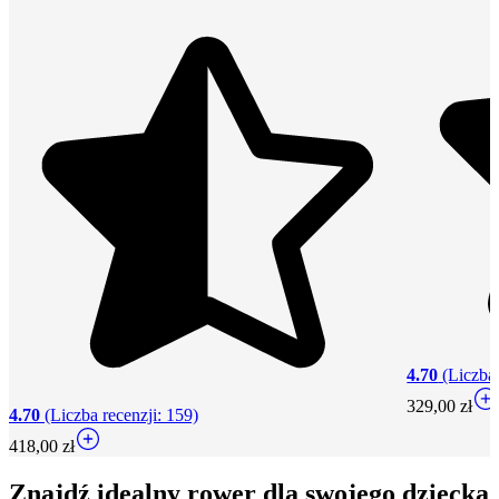
4.70
(Liczba 
329,00 zł
4.70
(Liczba recenzji: 159)
418,00 zł
Znajdź idealny rower dla swojego dziecka