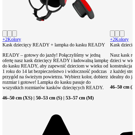
+2
Kolory
+2
Kolory
Kask dziecięcy READY + lampka do kasku READY
Kask dziec
READY – gotowy do jazdy! Połączyliśmy w jedną
Nasz kask ro
ofertę nasz kask dziecięcy READY i ładowalną lampkę
dzieci w wie
do kasku READY, aby zapewnić dzieciom w wieku od
konstrukcja 
1 roku do 14 lat bezpieczeństwo i widoczność podczas
z każdej str
przygód na świeżym powietrzu. Wybierz kolor, dobierz
idealny do j
rozmiar i gotowe! Lampka do kasku pasuje do
46–50 cm (X
wszystkich rozmiarów kasków dziecięcych READY.
46–50 cm (XS) | 50–53 cm (S) | 53–57 cm (M)