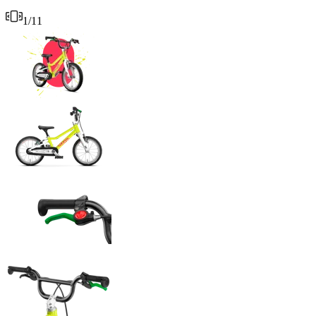
1
/
11