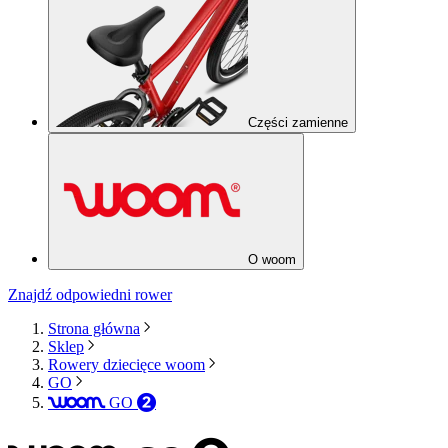
Części zamienne
O woom
Znajdź odpowiedni rower
Strona główna
Sklep
Rowery dziecięce woom
GO
GO
woom
2