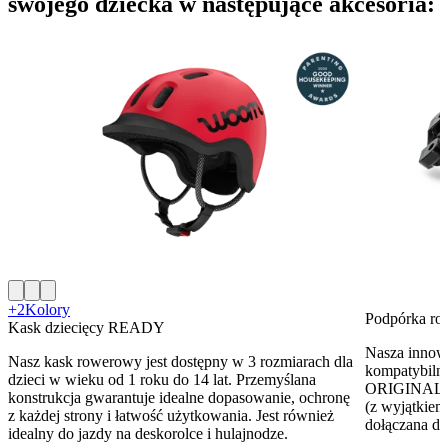
swojego dziecka w następujące akcesoria:
+2
Kolory
Podpórka r
Kask dziecięcy READY
Nasza innow
Nasz kask rowerowy jest dostępny w 3 rozmiarach dla
kompatybiln
dzieci w wieku od 1 roku do 14 lat. Przemyślana
ORIGINAL/
konstrukcja gwarantuje idealne dopasowanie, ochronę
(z wyjątkie
z każdej strony i łatwość użytkowania. Jest również
dołączana do
idealny do jazdy na deskorolce i hulajnodze.