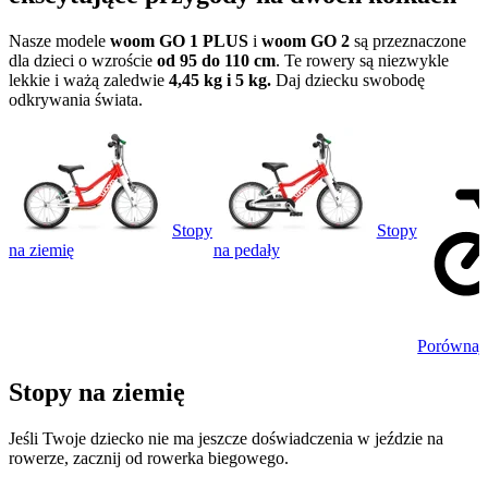
Nasze modele
woom GO 1 PLUS
i
woom GO 2
są przeznaczone
dla dzieci o wzroście
od 95 do 110 cm
. Te rowery są niezwykle
lekkie i ważą zaledwie
4,45 kg i 5 kg.
Daj dziecku swobodę
odkrywania świata.
Stopy
Stopy
na ziemię
na pedały
Porównaj
Stopy na ziemię
Jeśli Twoje dziecko nie ma jeszcze doświadczenia w jeździe na
rowerze, zacznij od rowerka biegowego.