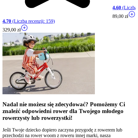
4.60
(Liczba 
89,00 zł
4.70
(Liczba recenzji: 159)
329,00 zł
Nadal nie możesz się zdecydować? Pomożemy Ci
znaleźć odpowiedni rower dla Twojego młodego
rowerzysty lub rowerzystki!
Jeśli Twoje dziecko dopiero zaczyna przygodę z rowerem lub
przechodzi na rower woom z roweru innej marki, nasza