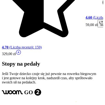
4.60
(Liczba 
59,00 zł
4.70
(Liczba recenzji: 159)
329,00 zł
Stopy na pedały
Jeśli Twoje dziecko czuje się już pewnie na rowerku biegowym
i jest gotowe na kolejny krok, nadszedł czas, aby spróbowało
swoich sił na pedałach.
GO
woom
2