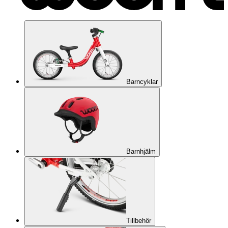
Barncyklar
Barnhjälm
Tillbehör