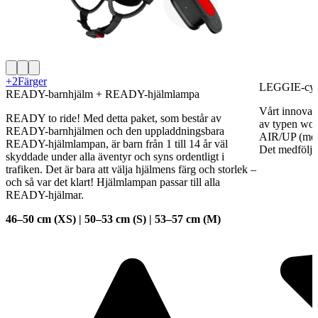
+2
Färger
LEGGIE-cyk
READY-barnhjälm + READY-hjälmlampa
Vårt innovat
READY to ride! Med detta paket, som består av
av typen 
READY-barnhjälmen och den uppladdningsbara
AIR/UP (me
READY-hjälmlampan, är barn från 1 till 14 år väl
Det medfölje
skyddade under alla äventyr och syns ordentligt i
trafiken. Det är bara att välja hjälmens färg och storlek –
och så var det klart! Hjälmlampan passar till alla
READY-hjälmar.
46–50 cm (XS) | 50–53 cm (S) | 53–57 cm (M)