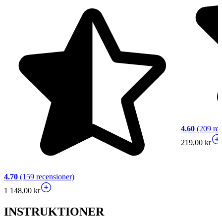
4.60
(209 rec
219,00 kr
4.70
(159 recensioner)
1 148,00 kr
INSTRUKTIONER