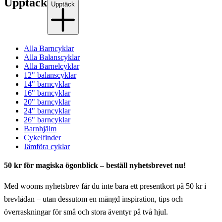
Upptäck
Upptäck
Alla Barncyklar
Alla Balanscyklar
Alla Barnelcyklar
12" balanscyklar
14" barncyklar
16" barncyklar
20" barncyklar
24" barncyklar
26" barncyklar
Barnhjälm
Cykelfinder
Jämföra cyklar
50 kr för magiska ögonblick – beställ nyhetsbrevet nu!
Med wooms nyhetsbrev får du inte bara ett presentkort på 50 kr i
brevlådan – utan dessutom en mängd inspiration, tips och
överraskningar för små och stora äventyr på två hjul.