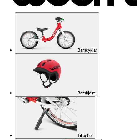
Barncyklar
Barnhjälm
Tillbehör