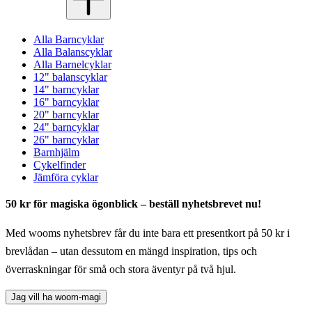
Alla Barncyklar
Alla Balanscyklar
Alla Barnelcyklar
12" balanscyklar
14" barncyklar
16" barncyklar
20" barncyklar
24" barncyklar
26" barncyklar
Barnhjälm
Cykelfinder
Jämföra cyklar
50 kr för magiska ögonblick – beställ nyhetsbrevet nu!
Med wooms nyhetsbrev får du inte bara ett presentkort på 50 kr i
brevlådan – utan dessutom en mängd inspiration, tips och
överraskningar för små och stora äventyr på två hjul.
Jag vill ha woom-magi