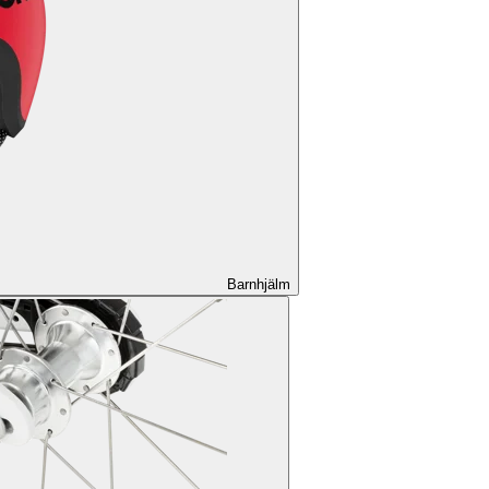
Barnhjälm