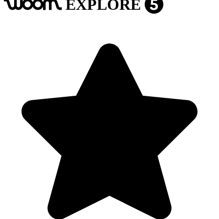
EXPLORE
woom
5