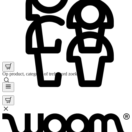
Op product, categorie of trefwoord zoeken