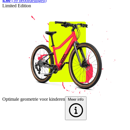
4.60
(59 beoordelingen)
Limited Edition
L
Optimale geometrie voor kinderen
V
Meer info