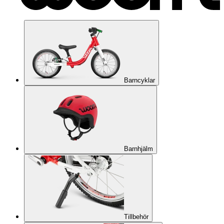
Barncyklar
Barnhjälm
Tillbehör