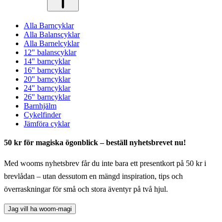
Alla Barncyklar
Alla Balanscyklar
Alla Barnelcyklar
12" balanscyklar
14" barncyklar
16" barncyklar
20" barncyklar
24" barncyklar
26" barncyklar
Barnhjälm
Cykelfinder
Jämföra cyklar
50 kr för magiska ögonblick – beställ nyhetsbrevet nu!
Med wooms nyhetsbrev får du inte bara ett presentkort på 50 kr i
brevlådan – utan dessutom en mängd inspiration, tips och
överraskningar för små och stora äventyr på två hjul.
Jag vill ha woom-magi