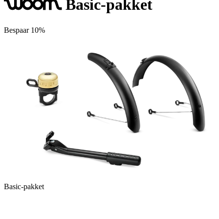
Basic-pakket
woom
Bespaar 10%
B
Basic-pakket
I