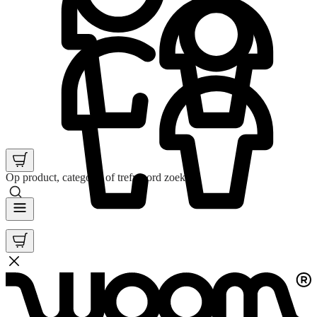
Op product, categorie of trefwoord zoeken