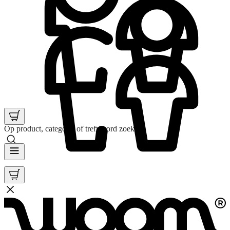
Op product, categorie of trefwoord zoeken