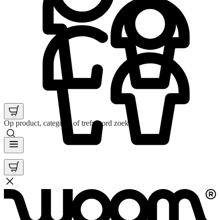
Op product, categorie of trefwoord zoeken