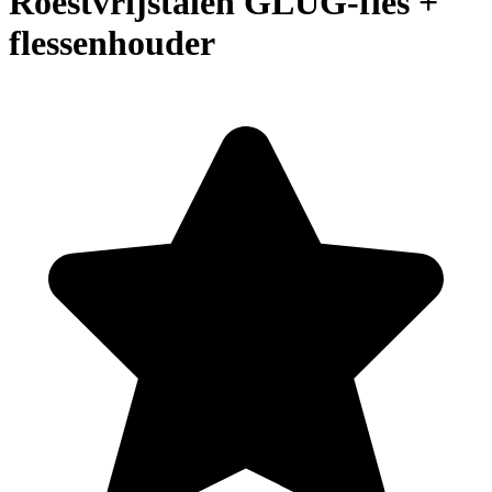
Roestvrijstalen GLUG-fles +
flessenhouder