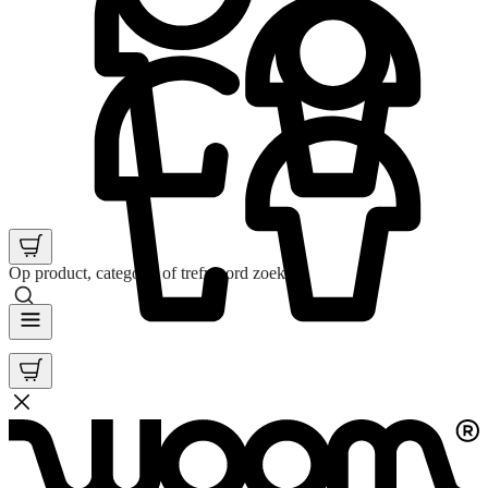
Op product, categorie of trefwoord zoeken