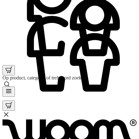
Op product, categorie of trefwoord zoeken