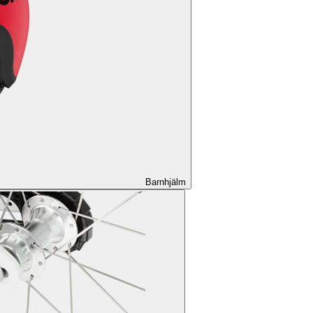
Barnhjälm