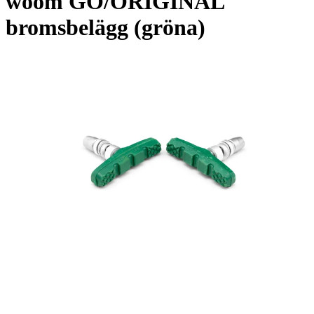
woom GO/ORIGINAL
bromsbelägg (gröna)