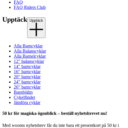
FAQ
FAQ Riders Club
Upptäck
Upptäck
Alla Barncyklar
Alla Balanscyklar
Alla Barnelcyklar
12" balanscyklar
14" barncyklar
16" barncyklar
20" barncyklar
24" barncyklar
26" barncyklar
Barnhjälm
Cykelfinder
Jämföra cyklar
50 kr för magiska ögonblick – beställ nyhetsbrevet nu!
Med wooms nyhetsbrev får du inte bara ett presentkort på 50 kr i