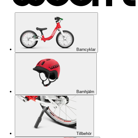
Barncyklar
Barnhjälm
Tillbehör