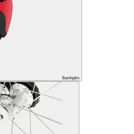
Barnhjälm