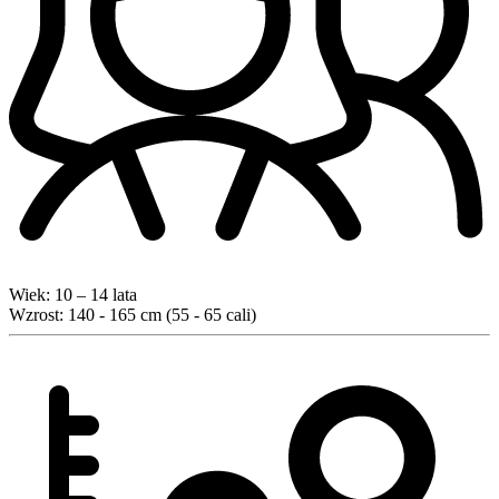
Wiek:
10 – 14 lata
Wzrost:
140 - 165 cm (55 - 65 cali)