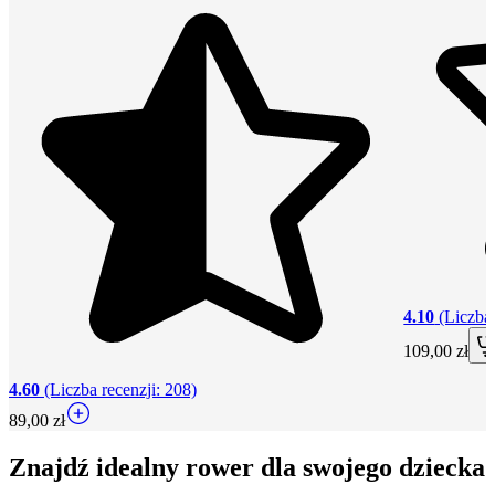
4.10
(Liczba 
109,00 zł
4.60
(Liczba recenzji: 208)
89,00 zł
Znajdź idealny rower dla swojego dziecka