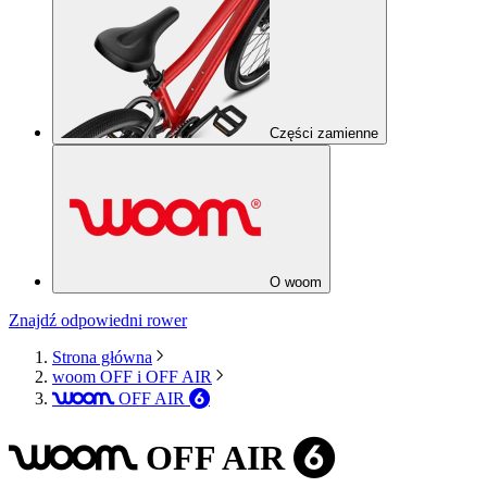
Części zamienne
O woom
Znajdź odpowiedni rower
Strona główna
woom OFF i OFF AIR
OFF
AIR
woom
6
OFF
AIR
woom
6