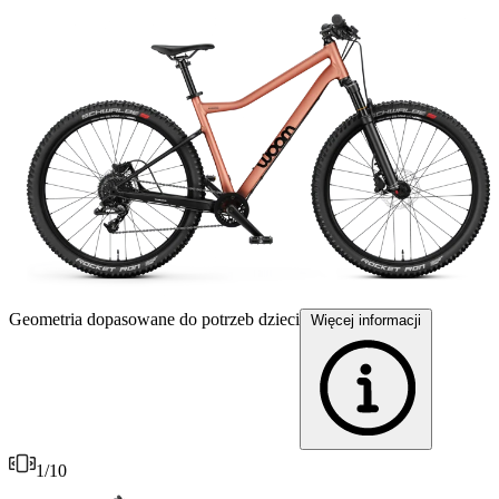
Geometria dopasowane do potrzeb dzieci
D
Więcej informacji
1
/
10