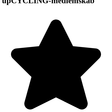
upCYCLING-medlemskab