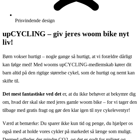
Prisvindende design
upCYCLING – giv jeres woom bike nyt
liv!
Børn vokser hurtigt – nogle gange så hurtigt, at vi forældre dårligt
kan følge med! Med wooms upCYCLING-medlemskab kører dit
barn altid på den rigtige størrelse cykel, som de hurtigt og nemt kan
skifte til.
Det mest fantastiske ved det
er, at du ikke behøver at bekymre dig
om, hvad der skal ske med jeres gamle woom bike – for vi tager den
tilbage med gratis fragt og gør den klar igen til nye cykeleventyr!
Værd at bemærke: Du sparer ikke kun tid og penge, du hjælper os
også med at holde vores cykler på markedet så længe som muligt.
Dermed udledes der mindre CO2, og det er godt for miljøet og