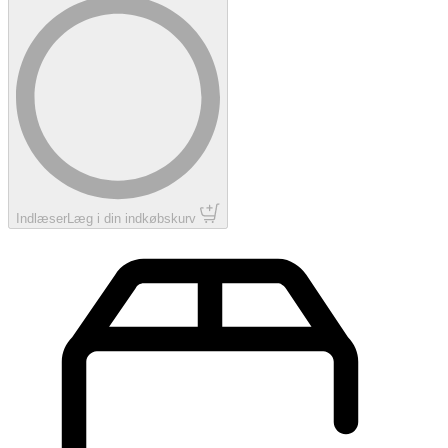
Indlæser
Læg i din indkøbskurv