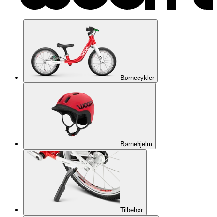
Børnecykler
Børnehjelm
Tilbehør