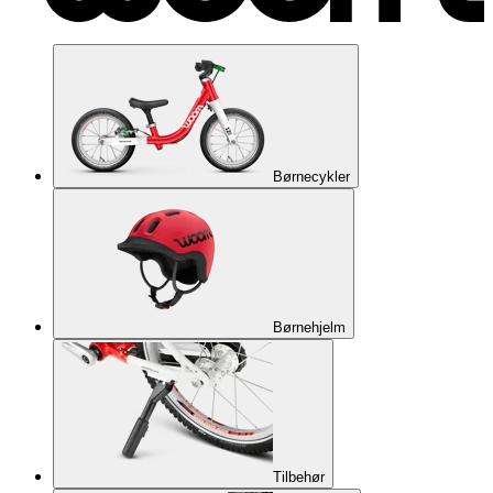
Børnecykler
Børnehjelm
Tilbehør