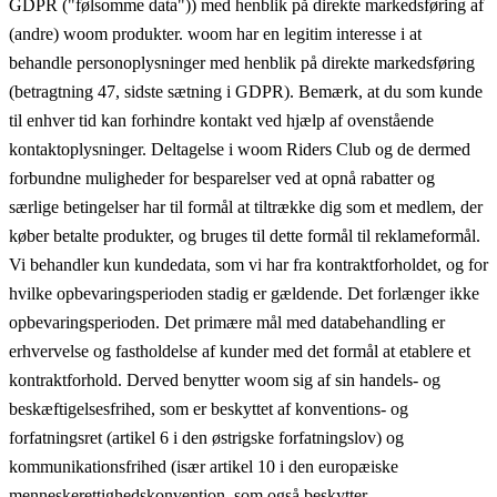
GDPR ("følsomme data")) med henblik på direkte markedsføring af
(andre) woom produkter. woom har en legitim interesse i at
behandle personoplysninger med henblik på direkte markedsføring
(betragtning 47, sidste sætning i GDPR). Bemærk, at du som kunde
til enhver tid kan forhindre kontakt ved hjælp af ovenstående
kontaktoplysninger. Deltagelse i woom Riders Club og de dermed
forbundne muligheder for besparelser ved at opnå rabatter og
særlige betingelser har til formål at tiltrække dig som et medlem, der
køber betalte produkter, og bruges til dette formål til reklameformål.
Vi behandler kun kundedata, som vi har fra kontraktforholdet, og for
hvilke opbevaringsperioden stadig er gældende. Det forlænger ikke
opbevaringsperioden. Det primære mål med databehandling er
erhvervelse og fastholdelse af kunder med det formål at etablere et
kontraktforhold. Derved benytter woom sig af sin handels- og
beskæftigelsesfrihed, som er beskyttet af konventions- og
forfatningsret (artikel 6 i den østrigske forfatningslov) og
kommunikationsfrihed (især artikel 10 i den europæiske
menneskerettighedskonvention, som også beskytter