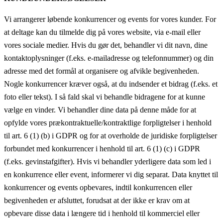
Vi arrangerer løbende konkurrencer og events for vores kunder. For
at deltage kan du tilmelde dig på vores website, via e-mail eller
vores sociale medier. Hvis du gør det, behandler vi dit navn, dine
kontaktoplysninger (f.eks. e-mailadresse og telefonnummer) og din
adresse med det formål at organisere og afvikle begivenheden.
Nogle konkurrencer kræver også, at du indsender et bidrag (f.eks. et
foto eller tekst). I så fald skal vi behandle bidragene for at kunne
vælge en vinder. Vi behandler dine data på denne måde for at
opfylde vores prækontraktuelle/kontraktlige forpligtelser i henhold
til art. 6 (1) (b) i GDPR og for at overholde de juridiske forpligtelser
forbundet med konkurrencer i henhold til art. 6 (1) (c) i GDPR
(f.eks. gevinstafgifter). Hvis vi behandler yderligere data som led i
en konkurrence eller event, informerer vi dig separat. Data knyttet til
konkurrencer og events opbevares, indtil konkurrencen eller
begivenheden er afsluttet, forudsat at der ikke er krav om at
opbevare disse data i længere tid i henhold til kommerciel eller