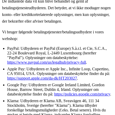
De indtastede data vil kun blive behandlet og gemt af
betalingstjenesteudbyderen. Det betyder, at vi ikke modtager nogen
konto- eller kreditkortrelaterede oplysninger, men kun oplysninger,
der bekræfter eller afviser betalingen.
Vi bruger følgende betalingstjenester/betalingsudbydere i vores
webshop:
PayPal: Udbyderen er PayPal (Europe) S.à.r.l. et Cie, S.C.A.,
22-24 Boulevard Royal, L-2449 Luxembourg (herefter
"PayPal"). Oplysninger om databeskyttelse:
https://www.paypal.com/us/legalhub/privacy-full
.
Apple Pay: Udbyderen er Apple Inc., Infinite Loop, Cupertino,
CA 95014, USA. Oplysninger om databeskyttelse finder du på:
https://support.apple.com/da-dk/HT203027
.
Google Pay: Udbyderen er Google Ireland Limited, Gordon
House, Barrow Street, Dublin 4, Irland. Oplysninger om
databeskyttelse finder du på:
https://policies.google.com/privacy
.
Klarna: Udbyderen er Klarna AB, Sveavägen 46, 111 34
Stockholm, Sverige (herefter "Klarna"). Klarna tilbyder
forskellige betalingsmuligheder (f.eks. Betal senere). Hvis du
ønsker at betale med Klarna, indsamler Klarna forskellige