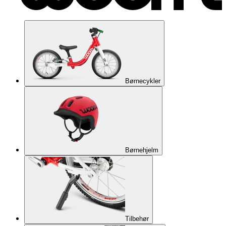
Børnecykler
Børnehjelm
Tilbehør