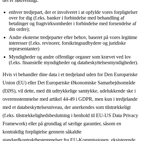
det er nødvendigt:
enhver tredjepart, der er involveret i at opfylde vores forpligtelser
over for dig (f.eks. banker i forbindelse med behandling af
betalinger og fragtvirksomheder i forbindelse med forsendelse af
din ordre);
Andre eksterne tredjeparter efter behov, baseret på vores legitime
interesser (f.eks. revisorer, forsikringsudbydere og juridiske
repræsentanter)
Myndigheder og andre offentlige organer som krævet ved lov
(f.eks. finansielle myndigheder og databeskyttelsesmyndigheder).
Hvis vi behandler dine data i et tredjeland uden for Den Europæiske
Union (EU) eller Det Europæiske Økonomiske Samarbejdsområde
(EØS), vil dette, med dit udtrykkelige samtykke, udelukkende ske i
overensstemmelse med artikel 44-49 i GDPR, men kun i tredjelande
med et databeskyttelsesniveau, der anerkendes som tilstrækkeligt
(f.eks. tilstrækkelighedsbeslutning i henhold til EU-US Data Privacy
Framework) eller på grundlag af særlige garantier, såsom en
kontraktlig forpligtelse gennem såkaldte
standardkontraktbestemmelser fra EU-Kommissionen, eksisterende