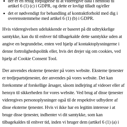
der er en retlig forpligtelse til at videregive data i henhold til
artikel 6 (1) (c) i GDPR, og dette er lovligt tilladt og/eller
det er nødvendigt for behandling af kontraktforhold med dig i
overensstemmelse med artikel 6 (1) (b) i GDPR.
Hvis videregivelsen udelukkende er baseret på dit udtrykkelige
samtykke, kan du til enhver tid tilbagekalde dette samtykke uden at
angive en begrundelse, enten ved hjælp af kontaktoplysningerne i
denne fortrolighedspolitik eller, hvis det drejer sig om cookies, ved
hjælp af Cookie Consent Tool.
Der anvendes eksterne tjenester på vores website. Eksterne tjenester
er tredjepartstjenester, der anvendes på vores website. Det kan
forekomme af forskellige årsager, såsom indlejring af videoer eller af
hensyn til sikkerheden for vores website. Ved brug af disse tjenester
videregives personoplysninger også til de respektive udbydere af
disse eksterne tjenester. Hvis vi ikke har en legitim interesse i at
bruge disse tjenester, indhenter vi dit samtykke, som kan
tilbagekaldes til enhver tid, inden vi bruger dem (artikel 6 (1) (a) i