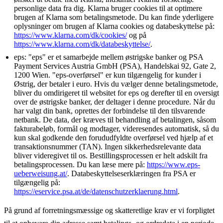
personlige data fra dig. Klarna bruger cookies til at optimere
brugen af Klarna som betalingsmetode. Du kan finde yderligere
oplysninger om brugen af Klarna cookies og databeskyttelse på:
https://www.klarna.com/dk/cookies/
og på
https://www.klarna.com/dk/databeskyttelse/
.
eps: "eps" er et samarbejde mellem østrigske banker og PSA
Payment Services Austria GmbH (PSA), Handelskai 92, Gate 2,
1200 Wien. "eps-overførsel" er kun tilgængelig for kunder i
Østrig, der betaler i euro. Hvis du vælger denne betalingsmetode,
bliver du omdirigeret til websitet for eps og derefter til en oversigt
over de østrigske banker, der deltager i denne procedure. Når du
har valgt din bank, oprettes der forbindelse til den tilsvarende
netbank. De data, der kræves til behandling af betalingen, såsom
fakturabeløb, formål og modtager, videresendes automatisk, så du
kun skal godkende den forududfyldte overførsel ved hjælp af et
transaktionsnummer (TAN). Ingen sikkerhedsrelevante data
bliver videregivet til os. Bestillingsprocessen er helt adskilt fra
betalingsprocessen. Du kan læse mere på:
https://www.eps-
ueberweisung.at/
. Databeskyttelseserklæringen fra PSA er
tilgængelig på:
https://eservice.psa.at/de/datenschutzerklaerung.html
.
På grund af forretningsmæssige og skatteretlige krav er vi forpligtet