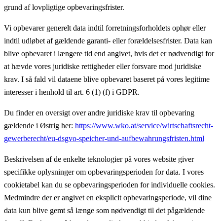
grund af lovpligtige opbevaringsfrister.
Vi opbevarer generelt data indtil forretningsforholdets ophør eller
indtil udløbet af gældende garanti- eller forældelsesfrister. Data kan
blive opbevaret i længere tid end angivet, hvis det er nødvendigt for
at hævde vores juridiske rettigheder eller forsvare mod juridiske
krav. I så fald vil dataene blive opbevaret baseret på vores legitime
interesser i henhold til art. 6 (1) (f) i GDPR.
Du finder en oversigt over andre juridiske krav til opbevaring
gældende i Østrig her:
https://www.wko.at/service/wirtschaftsrecht-
gewerberecht/eu-dsgvo-speicher-und-aufbewahrungsfristen.html
Beskrivelsen af de enkelte teknologier på vores website giver
specifikke oplysninger om opbevaringsperioden for data. I vores
cookietabel kan du se opbevaringsperioden for individuelle cookies.
Medmindre der er angivet en eksplicit opbevaringsperiode, vil dine
data kun blive gemt så længe som nødvendigt til det pågældende