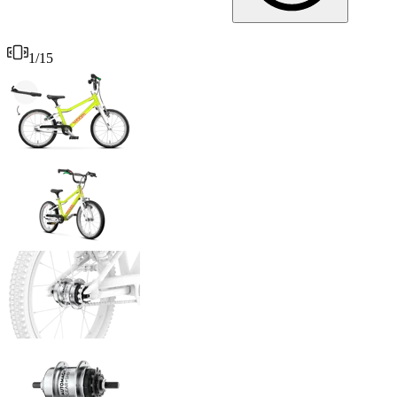
1
/
15