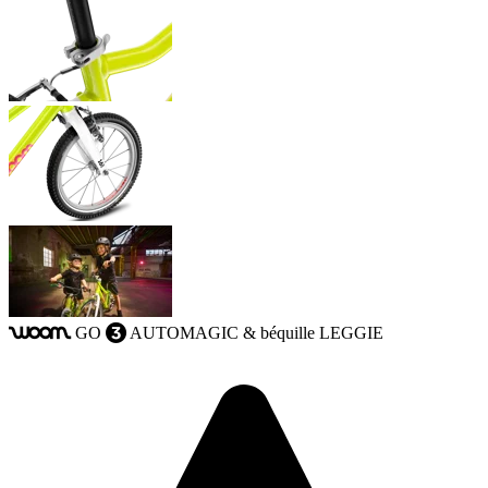
GO
AUTOMAGIC
& béquille LEGGIE
woom
3