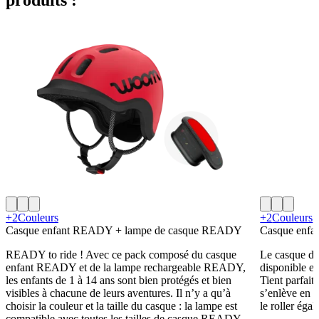
+2
Couleurs
+2
Couleurs
Casque enfant READY + lampe de casque READY
Casque enf
READY to ride ! Avec ce pack composé du casque
Le casque de
enfant READY et de la lampe rechargeable READY,
disponible en
les enfants de 1 à 14 ans sont bien protégés et bien
Tient parfait
visibles à chacune de leurs aventures. Il n’y a qu’à
s’enlève en u
choisir la couleur et la taille du casque : la lampe est
le roller éga
compatible avec toutes les tailles de casque READY.