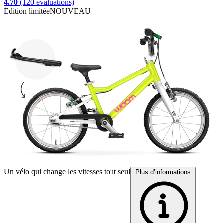
4.70
(120 évaluations)
Édition limitée
NOUVEAU
É
Un vélo qui change les vitesses tout seul
P
Plus d’informations