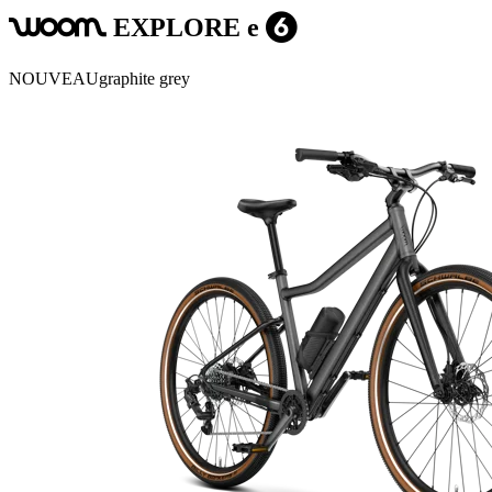
EXPLORE e
woom
6
NOUVEAU
graphite grey