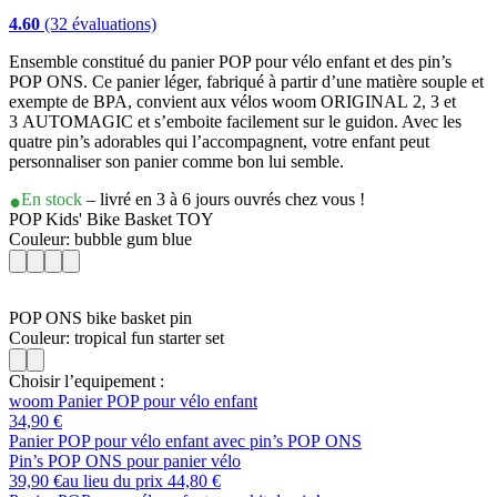
4.60
(32 évaluations)
Ensemble constitué du panier POP pour vélo enfant et des pin’s
POP ONS. Ce panier léger, fabriqué à partir d’une matière souple et
exempte de BPA, convient aux vélos woom ORIGINAL 2, 3 et
3 AUTOMAGIC et s’emboite facilement sur le guidon. Avec les
quatre pin’s adorables qui l’accompagnent, votre enfant peut
personnaliser son panier comme bon lui semble.
En stock
– livré en 3 à 6 jours ouvrés chez vous !
POP Kids' Bike Basket TOY
Couleur: bubble gum blue
POP ONS bike basket pin
Couleur: tropical fun starter set
Choisir l’equipement :
woom Panier POP pour vélo enfant
34,90 €
Panier POP pour vélo enfant avec pin’s POP ONS
Pin’s POP ONS pour panier vélo
39,90 €
au lieu du prix
44,80 €