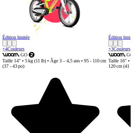
Édition limitée
Édition limit
+4
Couleurs
+3
Couleurs
GO
G
woom
2
woom
Taille
14″ • 5 kg (11 lb) • Âge 3 – 4,5 ans • 95 - 110 cm
Taille
16″ • 5
(37 - 43 po)
120 cm (41 -