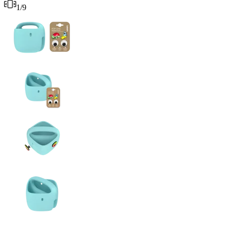
1
/
9