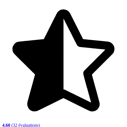
4.60
(32 évaluations)