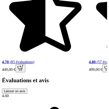
4.70
(85 évaluations)
4.80
(57 éval
449,00 €
499,00 €
Évaluations et avis
Laisser un avis
4.60