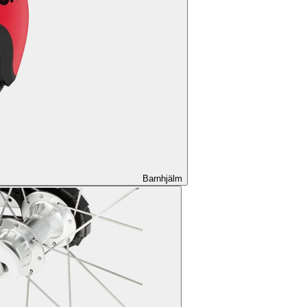
Barnhjälm