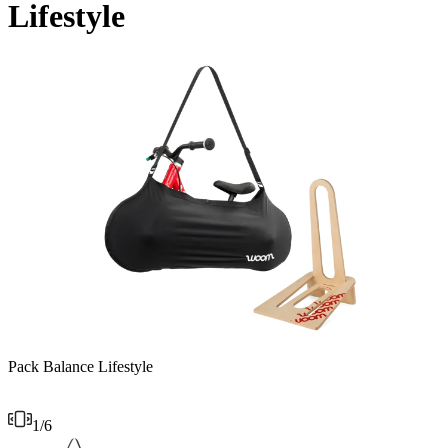
Lifestyle
Pack Balance Lifestyle
S
1
/
6