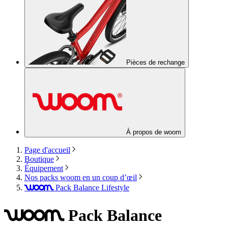
Pièces de rechange
À propos de woom
Page d'accueil
Boutique
Équipement
Nos packs woom en un coup d’œil
Pack Balance Lifestyle
woom
Pack Balance
woom