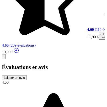
4.60
(115 éva
11,90 €
4.60
(209 évaluations)
19,90 €
Évaluations et avis
Laisser un avis
4.50