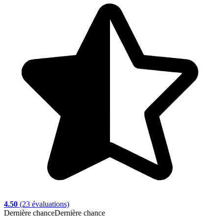
4.50
(23 évaluations)
Dernière chance
Dernière chance
D