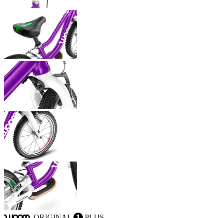
ORIGINAL
PLUS
woom
1