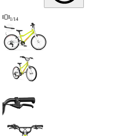
1
/
14