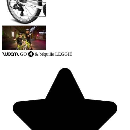
GO
& béquille LEGGIE
woom
4