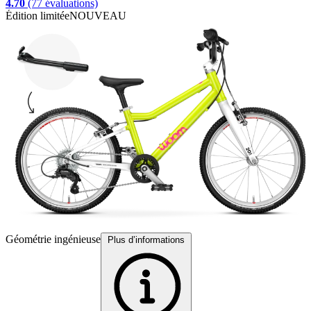
4.70
(77 évaluations)
Édition limitée
NOUVEAU
É
Géométrie ingénieuse
A
Plus d’informations