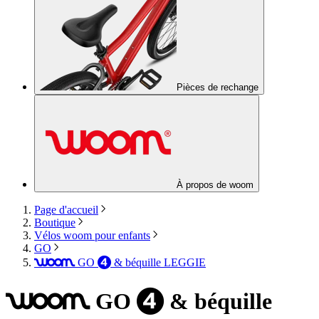
Pièces de rechange
À propos de woom
Page d'accueil
Boutique
Vélos woom pour enfants
GO
GO
& béquille LEGGIE
woom
4
GO
& béquille
woom
4