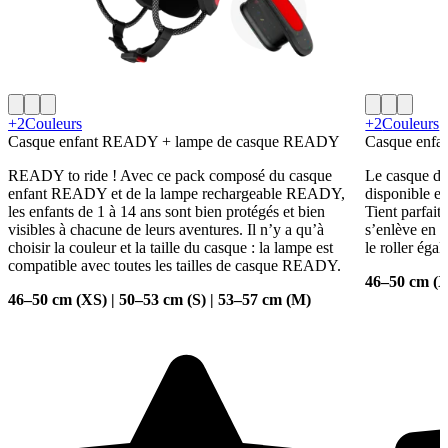
+2
Couleurs
+2
Couleurs
Casque enfant READY + lampe de casque READY
Casque enf
READY to ride ! Avec ce pack composé du casque
Le casque de
enfant READY et de la lampe rechargeable READY,
disponible en
les enfants de 1 à 14 ans sont bien protégés et bien
Tient parfait
visibles à chacune de leurs aventures. Il n’y a qu’à
s’enlève en u
choisir la couleur et la taille du casque : la lampe est
le roller éga
compatible avec toutes les tailles de casque READY.
46–50 cm (X
46–50 cm (XS) | 50–53 cm (S) | 53–57 cm (M)