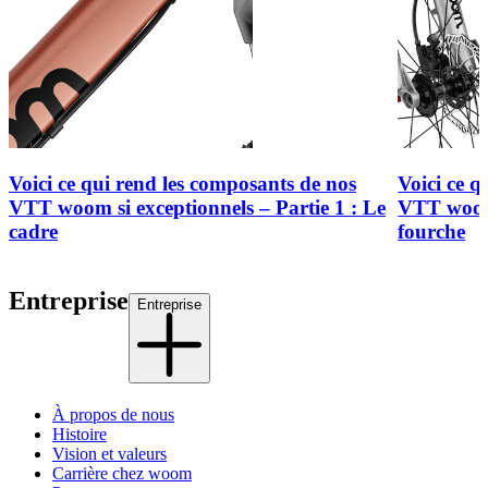
Voici ce qui rend les composants de nos
Voici ce q
VTT woom si exceptionnels – Partie 1 : Le
VTT woom 
cadre
fourche
Entreprise
Entreprise
À propos de nous
Histoire
Vision et valeurs
Carrière chez woom