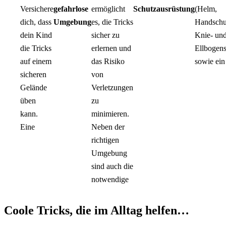
Versichere
gefahrlose
ermöglicht
Schutzausrüstung
(Helm,
dich, dass
Umgebung
es, die Tricks
Handschu
dein Kind
sicher zu
Knie- un
die Tricks
erlernen und
Ellbogens
auf einem
das Risiko
sowie ein
sicheren
von
Gelände
Verletzungen
üben
zu
kann.
minimieren.
Eine
Neben der
richtigen
Umgebung
sind auch die
notwendige
Coole Tricks, die im Alltag helfen…