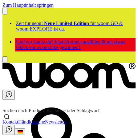
Zum Hauptinhalt springen
Zeit für neon!
Neue Limited Edition
für woom GO &
woom EXPLORE ist da.
Und wo kaufst du? Jetzt Umfrage ausfüllen & mit etwas
Glück ein woom bike gewinnen!
Suchen nach Produkt, Kategorie oder Schlagwort
Kontakt
Händlersuche
Newsletter