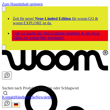
Zum Hauptinhalt springen
Zeit für neon!
Neue Limited Edition
für woom GO &
woom EXPLORE ist da.
Und wo kaufst du? Jetzt Umfrage ausfüllen & mit etwas
Glück ein woom bike gewinnen!
Suchen nach Produkt, Kategorie oder Schlagwort
Kontakt
Händlersuche
Newsletter