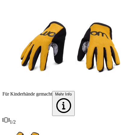
Für Kinderhände gemacht
P
Mehr Info
1
/
2