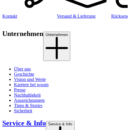
Kontakt
Versand & Lieferung
Rücksend
Unternehmen
Unternehmen
Über uns
Geschichte
Vision und Werte
Karriere bei woom
Presse
Nachhaltigkeit
Auszeichnungen
Tipps & Stories
Sicherheit
Service & Info
Service & Info