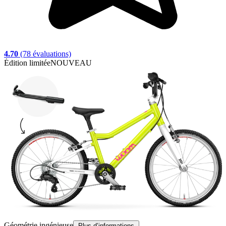
4.70
(78 évaluations)
Édition limitée
NOUVEAU
É
Géométrie ingénieuse
A
Plus d’informations