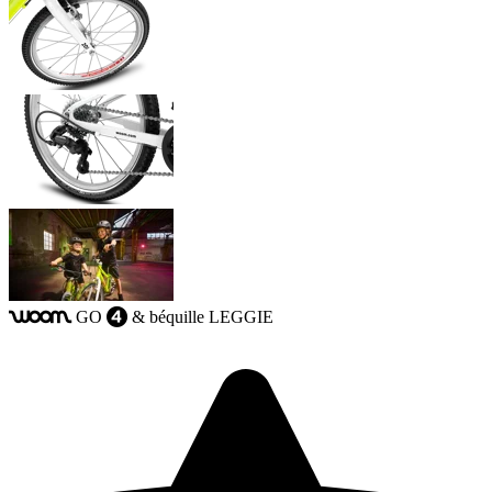
GO
& béquille LEGGIE
woom
4