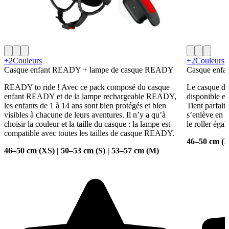
+2
Couleurs
+2
Couleurs
Casque enfant READY + lampe de casque READY
Casque enf
READY to ride ! Avec ce pack composé du casque
Le casque de
enfant READY et de la lampe rechargeable READY,
disponible en
les enfants de 1 à 14 ans sont bien protégés et bien
Tient parfait
visibles à chacune de leurs aventures. Il n’y a qu’à
s’enlève en u
choisir la couleur et la taille du casque : la lampe est
le roller éga
compatible avec toutes les tailles de casque READY.
46–50 cm (X
46–50 cm (XS) | 50–53 cm (S) | 53–57 cm (M)