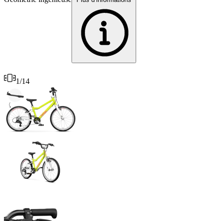
1
/
14