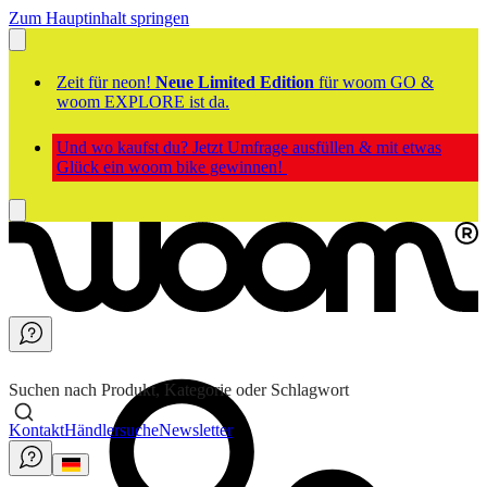
Zum Hauptinhalt springen
Zeit für neon!
Neue Limited Edition
für woom GO &
woom EXPLORE ist da.
Und wo kaufst du? Jetzt Umfrage ausfüllen & mit etwas
Glück ein woom bike gewinnen!
Suchen nach Produkt, Kategorie oder Schlagwort
Kontakt
Händlersuche
Newsletter