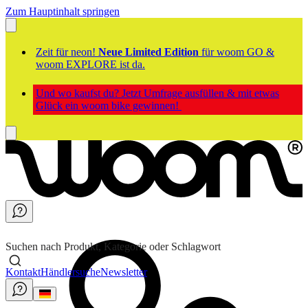
Zum Hauptinhalt springen
Zeit für neon!
Neue Limited Edition
für woom GO &
woom EXPLORE ist da.
Und wo kaufst du? Jetzt Umfrage ausfüllen & mit etwas
Glück ein woom bike gewinnen!
Suchen nach Produkt, Kategorie oder Schlagwort
Kontakt
Händlersuche
Newsletter