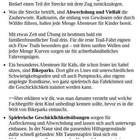
Bedarf einen Teil der Strecke mit dem Zug zurückzulegen.
Was die Strecke betrifft, sind
Abwechslung und Vielfalt
die
Zauberworte. Radtouren, die entlang von Gewässern oder durch
Wälder führen, halten jede Menge Abenteuer für Kinder bereit.
Mit etwas Zeit und Übung ist bestimmt bald ein
familienfreundlicher Trail drin. Für die erste Trail-Fahrt eignen
sich Flow Trails besonders gut – mit ihren sanften Wellen und
jeder Menge Kurven sorgen sie für achterbahnähnliches
Fahrvergnügen.
Ein besonderes Abenteuer für Kids, die schon fester im Sattel
sitzen, sind
Bikeparks
. Dort gibt es Lines mit unterschiedlichen
Schwierigkeitsgraden und oft auch Pumptracks, also eigens
angelegte Rundkurse, wo ganz spielerisch das Fahrkönnen und
die Geschicklichkeit trainiert werden kann.
>>
Hier erklären wir dir, was man darunter versteht und welche
Fachbegriffe dein Kind unbedingt kennen sollte, bevor es in die
Welt von Bikeparks eintaucht.
Spielerische Geschicklichkeitsübungen
sorgen für
Auflockerung und Abwechslung und lassen sich auch unterwegs
einbauen. In der Natur sind die passenden Hilfsgegenstände
dafür schnell gefunden: Mit Tannenzapfen lässt sich ein