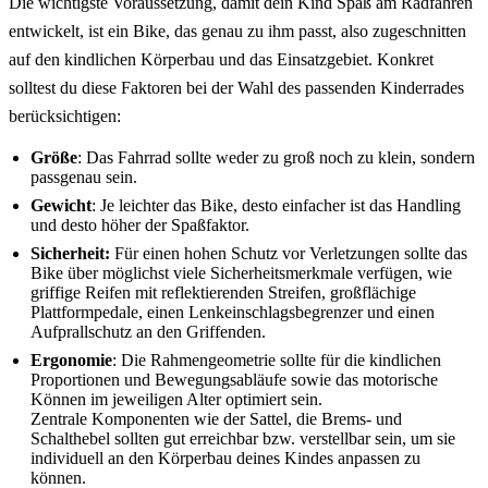
Die wichtigste Voraussetzung, damit dein Kind Spaß am Radfahren
entwickelt, ist ein Bike, das genau zu ihm passt, also zugeschnitten
auf den kindlichen Körperbau und das Einsatzgebiet. Konkret
solltest du diese Faktoren bei der Wahl des passenden Kinderrades
berücksichtigen:
Größe
: Das Fahrrad sollte weder zu groß noch zu klein, sondern
passgenau sein.
Gewicht
: Je leichter das Bike, desto einfacher ist das Handling
und desto höher der Spaßfaktor.
Sicherheit:
Für einen hohen Schutz vor Verletzungen sollte das
Bike über möglichst viele Sicherheitsmerkmale verfügen, wie
griffige Reifen mit reflektierenden Streifen, großflächige
Plattformpedale, einen Lenkeinschlagsbegrenzer und einen
Aufprallschutz an den Griffenden.
Ergonomie
: Die Rahmengeometrie sollte für die kindlichen
Proportionen und Bewegungsabläufe sowie das motorische
Können im jeweiligen Alter optimiert sein.
Zentrale Komponenten wie der Sattel, die Brems- und
Schalthebel sollten gut erreichbar bzw. verstellbar sein, um sie
individuell an den Körperbau deines Kindes anpassen zu
können.