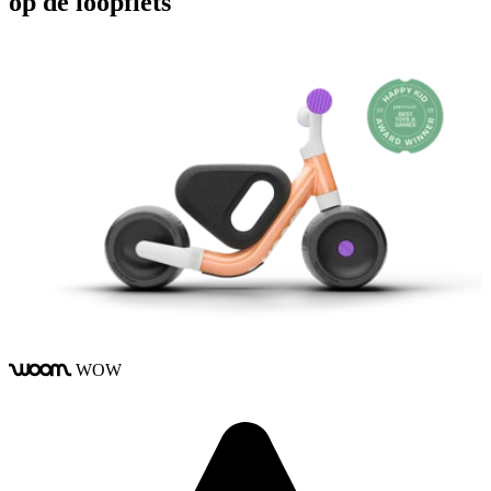
op de loopfiets
WOW
woom