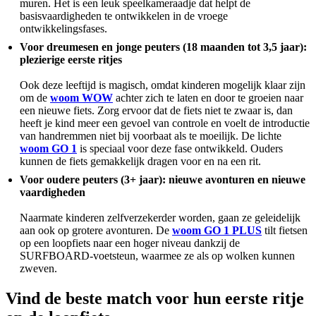
muren. Het is een leuk speelkameraadje dat helpt de
basisvaardigheden te ontwikkelen in de vroege
ontwikkelingsfases.
Voor dreumesen en jonge peuters (18 maanden tot 3,5 jaar):
plezierige eerste ritjes
Ook deze leeftijd is magisch, omdat kinderen mogelijk klaar zijn
om de
woom WOW
achter zich te laten en door te groeien naar
een nieuwe fiets. Zorg ervoor dat de fiets niet te zwaar is, dan
heeft je kind meer een gevoel van controle en voelt de introductie
van handremmen niet bij voorbaat als te moeilijk. De lichte
woom GO 1
is speciaal voor deze fase ontwikkeld. Ouders
kunnen de fiets gemakkelijk dragen voor en na een rit.
Voor oudere peuters (3+ jaar): nieuwe avonturen en nieuwe
vaardigheden
Naarmate kinderen zelfverzekerder worden, gaan ze geleidelijk
aan ook op grotere avonturen. De
woom GO 1 PLUS
tilt fietsen
op een loopfiets naar een hoger niveau dankzij de
SURFBOARD-voetsteun, waarmee ze als op wolken kunnen
zweven.
Vind de beste match voor hun eerste ritje