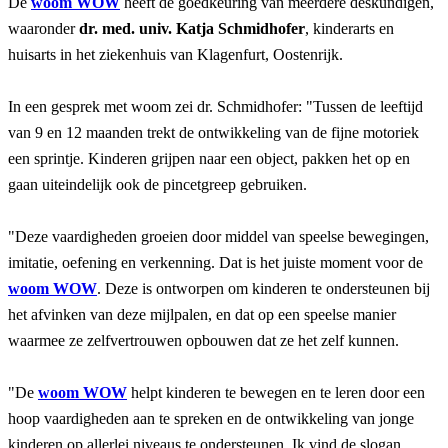
De
woom WOW
heeft de goedkeuring van meerdere deskundigen,
waaronder
dr. med. univ. Katja Schmidhofer
, kinderarts en
huisarts in het ziekenhuis van Klagenfurt, Oostenrijk.
In een gesprek met woom zei dr. Schmidhofer: "Tussen de leeftijd
van 9 en 12 maanden trekt de ontwikkeling van de fijne motoriek
een sprintje. Kinderen grijpen naar een object, pakken het op en
gaan uiteindelijk ook de pincetgreep gebruiken.
"Deze vaardigheden groeien door middel van speelse bewegingen,
imitatie, oefening en verkenning. Dat is het juiste moment voor de
woom WOW
. Deze is ontworpen om kinderen te ondersteunen bij
het afvinken van deze mijlpalen, en dat op een speelse manier
waarmee ze zelfvertrouwen opbouwen dat ze het zelf kunnen.
"De
woom WOW
helpt kinderen te bewegen en te leren door een
hoop vaardigheden aan te spreken en de ontwikkeling van jonge
kinderen op allerlei niveaus te ondersteunen. Ik vind de slogan