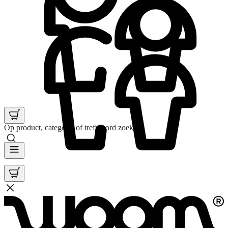
Op product, categorie of trefwoord zoeken