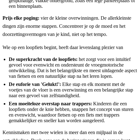
gelijkmatige, vlakke ondergrond, zoals een lege parkeerplaats of
een binnenplaats.
Prijs elke poging:
vier de kleine overwinningen. De allerkleinste
dingen zijn enorme stappen. Concentreer je op de moed en het
doorzettingsvermogen van je kind, niet op het tempo.
Wie op een loopfiets begint, heeft daar levenslang plezier van
De superkracht van de loopfiets:
het zorgt voor een intuïtief
gevoel voor evenwicht en ondersteunt de vroegmotorische
ontwikkeling. Dat is het belangrijkste en meest uitdagende aspect
van fietsen en een natuurlijke stap na het leren lopen.
De euforie van 'Gelukt!':
Elke stap en elk moment met de
voetjes van de vloer is een overwinning en een belangrijke stap
naar een gevoel van zelfstandigheid.
Een moeiteloze overstap naar trappers:
Kinderen die een
loopfiets onder de knie hebben, snappen het concept van sturen
en evenwicht, waardoor fietsen op een fiets met trappers
gemakkelijker en sneller kan worden aangeleerd.
Kennismaken met twee wielen is meer dan een mijlpaal in de