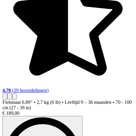
4.70
(29 beoordelingen)
4
Fietsmaat
6.89″ • 2,7 kg (6 lb) • Leeftijd 9 – 36 maanden • 70 - 100
F
cm (27 - 39 in)
(
€ 189,00
€