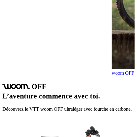
woom OFF av
OFF
woom
L’aventure commence avec toi.
Découvrez le VTT woom OFF ultraléger avec fourche en carbone.