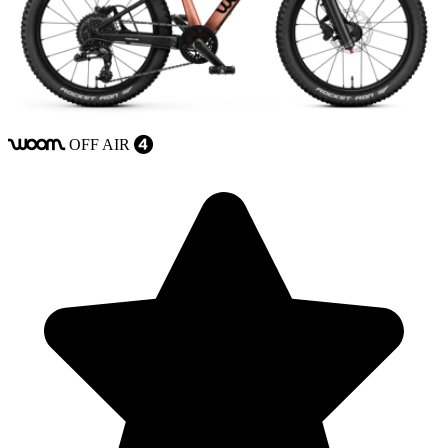
OFF
AIR
woom
4