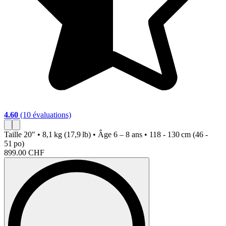
4.60
(10 évaluations)
5
Taille
20″ • 8,1 kg (17,9 lb) • Âge 6 – 8 ans • 118 - 130 cm (46 -
T
51 po)
5
899.00 CHF
9