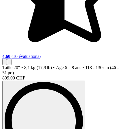
4.60
(10 évaluations)
5
Taille
20″ • 8,1 kg (17,9 lb) • Âge 6 – 8 ans • 118 - 130 cm (46 -
T
51 po)
5
899.00 CHF
9