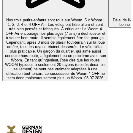
Nos trois petits-enfants sont tous sur Woom. 5 x Woom :
Délai de liv
1, 2, 3, 4 et 4 OFF Air. Les vélos ont fière allure et sont
bonne q
très bien pensés et fabriqués. À critiquer : Le Woom 4
OFF Air encourage nos plus âgés (7 ans) à déchiqueter et
à sauter hors route. Il semble également être fait pour ça.
Cependant, après 3 mois de plaisir tout-terrain sur la roue
arrière, tous les rayons étaient desserrés. Le vélo n'était
plus praticable. Un garçon du quartier, qui aime aussi
conduire hors route, a également eu ce problème avec son
Woom. En tant qu'ingénieur, j'ose dire que les roues
WOOM typiques à seulement 20 rayons (croisés deux fois
seulement) ne sont pas vraiment adaptées à une
utilisation tout-terrain. Le successeur du Woom 4 OFF ne
sera donc malheureusement plus un Woom.
03.07.2026