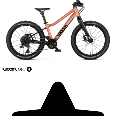
OFF
woom
4