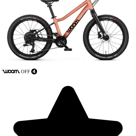
OFF
woom
4