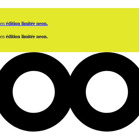
 en
édition limitée neon.
 en
édition limitée neon.