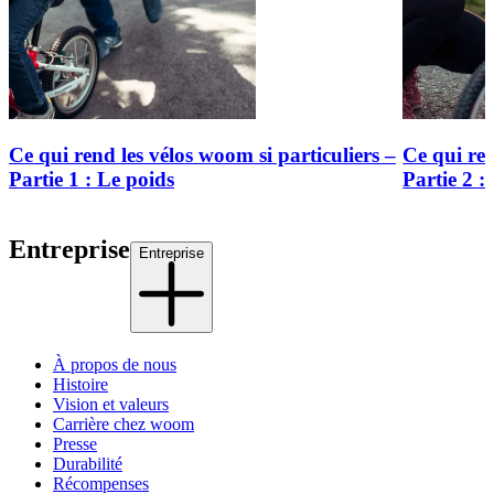
Ce qui rend les vélos woom si particuliers –
Ce qui ren
Partie 1 : Le poids
Partie 2 : 
Entreprise
Entreprise
À propos de nous
Histoire
Vision et valeurs
Carrière chez woom
Presse
Durabilité
Récompenses