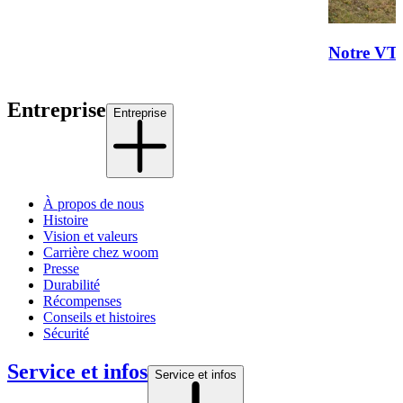
Notre VTT
Entreprise
Entreprise
À propos de nous
Histoire
Vision et valeurs
Carrière chez woom
Presse
Durabilité
Récompenses
Conseils et histoires
Sécurité
Service et infos
Service et infos