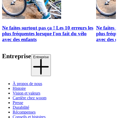
Ne faites surtout pas ça ! Les 10 erreurs les
Ne faites 
plus fréquentes lorsque l'on fait du vélo
plus fréqu
avec des enfants
avec des e
Entreprise
Entreprise
À propos de nous
Histoire
Vision et valeurs
Carrière chez woom
Presse
Durabilité
Récompenses
Conseils et histoires