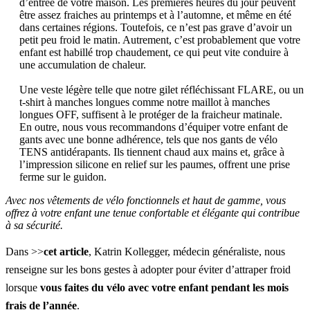
d’entrée de votre maison. Les premières heures du jour peuvent
être assez fraiches au printemps et à l’automne, et même en été
dans certaines régions. Toutefois, ce n’est pas grave d’avoir un
petit peu froid le matin. Autrement, c’est probablement que votre
enfant est habillé trop chaudement, ce qui peut vite conduire à
une accumulation de chaleur.
Une veste légère telle que notre
gilet réfléchissant FLARE
, ou un
t-shirt à manches longues comme notre
maillot à manches
longues OFF
, suffisent à le protéger de la fraicheur matinale.
En outre, nous vous recommandons d’équiper votre enfant de
gants avec une bonne adhérence, tels que nos
gants de vélo
TENS
antidérapants. Ils tiennent chaud aux mains et, grâce à
l’impression silicone en relief sur les paumes, offrent une prise
ferme sur le guidon.
Avec nos vêtements de vélo fonctionnels et haut de gamme, vous
offrez à votre enfant une tenue confortable et élégante qui contribue
à sa sécurité.
Dans
>>
cet article
, Katrin Kollegger, médecin généraliste, nous
renseigne sur les bons gestes à adopter pour éviter d’attraper froid
lorsque
vous faites du vélo avec votre enfant
pendant les mois
frais de l’année
.