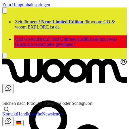
Zum Hauptinhalt springen
Zeit für neon!
Neue Limited Edition
für woom GO &
woom EXPLORE ist da.
Und wo kaufst du? Jetzt Umfrage ausfüllen & mit etwas
Glück ein woom bike gewinnen!
Suchen nach Produkt, Kategorie oder Schlagwort
Kontakt
Händlersuche
Newsletter