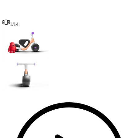
1
/
14