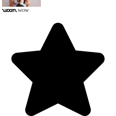
WOW
woom