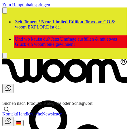
Zum Hauptinhalt springen
Zeit für neon!
Neue Limited Edition
für woom GO &
woom EXPLORE ist da.
Und wo kaufst du? Jetzt Umfrage ausfüllen & mit etwas
Glück ein woom bike gewinnen!
Suchen nach Produkt, Kategorie oder Schlagwort
Kontakt
Händlersuche
Newsletter