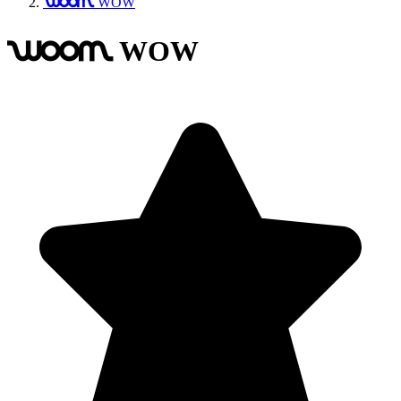
WOW
woom
WOW
woom