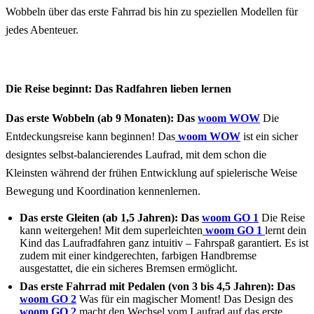
Wobbeln über das erste Fahrrad bis hin zu speziellen Modellen für
jedes Abenteuer.
Die Reise beginnt: Das Radfahren lieben lernen
Das erste Wobbeln (ab 9 Monaten): Das
woom WOW
Die
Entdeckungsreise kann beginnen! Das
woom WOW
ist ein sicher
designtes selbst-balancierendes Laufrad, mit dem schon die
Kleinsten während der frühen Entwicklung auf spielerische Weise
Bewegung und Koordination kennenlernen.
Das erste Gleiten (ab 1,5 Jahren): Das
woom GO 1
Die Reise
kann weitergehen! Mit dem superleichten
woom GO 1
lernt dein
Kind das Laufradfahren ganz intuitiv – Fahrspaß garantiert. Es ist
zudem mit einer kindgerechten, farbigen Handbremse
ausgestattet, die ein sicheres Bremsen ermöglicht.
Das erste Fahrrad mit Pedalen (von 3 bis 4,5 Jahren): Das
woom GO 2
Was für ein magischer Moment! Das Design des
woom GO 2
macht den Wechsel vom Laufrad auf das erste