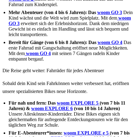
Fahrrad zum Kinderspiel.
Mehr Abenteuer (von 4 bis 6 Jahren): Das
woom GO 3
Dein
Kind wächst und die Welt wird zum Spielplatz. Mit dem
woom
GO 3
erweitert sich der Erlebnishorizont. Dank dem niedrigen
Gewicht ist es einfach im Handling und lässt sich bequem und
leicht transportieren.
Bereit für Gänge (von 6 bis 8 Jahren): Das
woom GO 4
Das
erste Fahrrad mit Gangschaltung eröffnet neue Möglichkeiten.
Mit dem
woom GO 4
mit seinen 7 Gängen radeln Kinder
entspannt bergauf.
Die Reise geht weiter: Fahrräder für jedes Abenteuer
Sobald dein Kind sein Fahrkönnen weiter verbessert hat, eröffnen
unsere spezialisierten Bikes neue Horizonte.
Für nah und fern: Das
woom EXPLORE 5
(von 7 bis 11
Jahren) &
woom EXPLORE 6
(von 10 bis 14 Jahren)
Unsere Alleskönner-Kinderräder. Diese Bikes eignen sich
gleichermaßen für aufregende Entdeckungstouren wie für den
täglichen Weg zur Schule.
Für E-Abenteurer*innen:
woom EXPLORE e 5
(von 7 bis