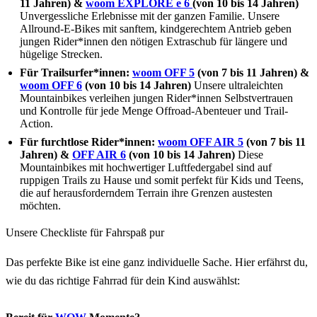
11 Jahren) &
woom EXPLORE e 6
(von 10 bis 14 Jahren)
Unvergessliche Erlebnisse mit der ganzen Familie. Unsere
Allround-E-Bikes mit sanftem, kindgerechtem Antrieb geben
jungen Rider*innen den nötigen Extraschub für längere und
hügelige Strecken.
Für Trailsurfer*innen:
woom OFF 5
(von 7 bis 11 Jahren) &
woom OFF 6
(von 10 bis 14 Jahren)
Unsere ultraleichten
Mountainbikes verleihen jungen Rider*innen Selbstvertrauen
und Kontrolle für jede Menge Offroad-Abenteuer und Trail-
Action.
Für furchtlose Rider*innen:
woom OFF AIR 5
(von 7 bis 11
Jahren)
&
OFF AIR 6
(von 10 bis 14 Jahren)
Diese
Mountainbikes mit hochwertiger Luftfedergabel sind auf
ruppigen Trails zu Hause und somit perfekt für Kids und Teens,
die auf herausforderndem Terrain ihre Grenzen austesten
möchten.
Unsere Checkliste für Fahrspaß pur
Das perfekte Bike ist eine ganz individuelle Sache. Hier erfährst du,
wie du das richtige Fahrrad für dein Kind auswählst: