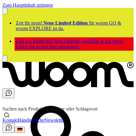
Zum Hauptinhalt springen
Zeit für neon!
Neue Limited Edition
für woom GO &
woom EXPLORE ist da.
Und wo kaufst du? Jetzt Umfrage ausfüllen & mit etwas
Glück ein woom bike gewinnen!
Suchen nach Produkt, Kategorie oder Schlagwort
Kontakt
Händlersuche
Newsletter