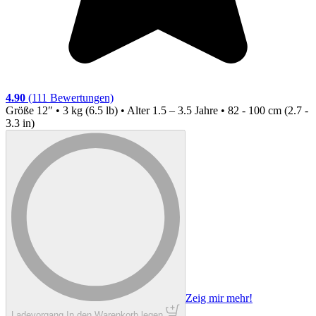
4.90
(111 Bewertungen)
Größe
12″ • 3 kg (6.5 lb) • Alter 1.5 – 3.5 Jahre • 82 - 100 cm (2.7 -
3.3 in)
Zeig mir mehr!
4
Ladevorgang
In den Warenkorb legen