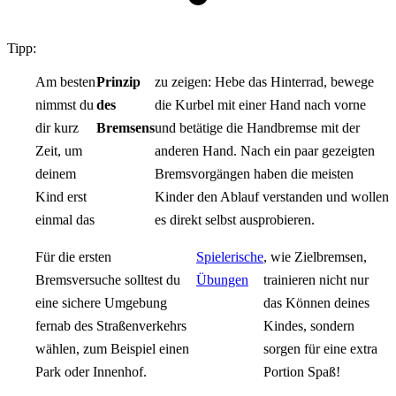
Tipp:
Am besten
Prinzip
zu zeigen: Hebe das Hinterrad, bewege
nimmst du
des
die Kurbel mit einer Hand nach vorne
dir kurz
Bremsens
und betätige die Handbremse mit der
Zeit, um
anderen Hand. Nach ein paar gezeigten
deinem
Bremsvorgängen haben die meisten
Kind erst
Kinder den Ablauf verstanden und wollen
einmal das
es direkt selbst ausprobieren.
Für die ersten
Spielerische
, wie Zielbremsen,
Bremsversuche solltest du
Übungen
trainieren nicht nur
eine sichere Umgebung
das Können deines
fernab des Straßenverkehrs
Kindes, sondern
wählen, zum Beispiel einen
sorgen für eine extra
Park oder Innenhof.
Portion Spaß!